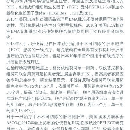
亦可抑制其他与病理性新生血管、肿瘤生长及癌症进展相关的
RTK，包括成纤维细胞生长因子（FGF）受体FGFR1,2,3,4和血小
板衍化生长因子受体α（PDGFRα），KIT及RET。
2015年美国FDA和欧洲药品管理局EMA批准乐伐替尼用于治疗侵
袭性、局部晚期或转移性分化型甲状腺癌。2016年美国FDA和欧
洲EMA又相继批准乐伐替尼联合依维莫司用于治疗晚期肾细胞
癌。
2018年3月，乐伐替尼在日本获批适用于不可切除的肝细胞癌
（HCC）患者的一线治疗。这是该药在全世界首次获得用于肝细
胞癌治疗的适应症批准，也是日本10年来首个能用于前线治疗的
肝癌创新系统疗法。
在治疗晚期肾细胞癌上，相比依维莫司单一用药，乐伐替尼和依
维莫司联合用药可延长患者无进展生存期
(PFS)，提高患者客观应
答率和总生存率。研究结果显示：乐伐替尼和依维莫司联合用药
组患者中位PFS为14.6个月，依维莫司单一用药组患者中位PFS为
5.5个月，提高了近3倍。相比单一用药组，联合用药组患者疾病进
展或死亡风险可降低63%。联合用药组客观应答率为37%，单一用
药组为6%。联合用药组患者总生存期（OS）为25.5个月，单一用
药组为15.4个月。
对于一线治疗手术不可切除的肝细胞肝癌，美国临床肿瘤学会
ASCO在2017年会上发布的仑伐替尼III期临床试验REFLECT研究
显示：在主要终点方面，仑伐替尼组总生存期（OS）较索拉非尼