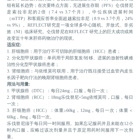
组有延长趋势；在次要终点方面，无进展生存期（PFS）仑伐替尼
是索拉非尼的2倍（7.4 vs 3.7个月），中位疾病进展时间
（mTTP）和客观应答率全面超越索拉非尼（8.9 vs 3.7个月，24%
vs 9%）。REFLECT研究是一项全球多中心随机、开放式、非劣
效（NI）临床研究。仑伐替尼在REFLECT 研究上的巨大成功或将
改变近十年来肝癌药物治疗的现状。
适应症
:
1. 肝细胞癌：用于治疗不可切除的肝细胞癌（HCC）患者；
2. 分化型甲状腺癌：单药用于局部复发/转移、进展的放射性碘难
治性分化型甲状腺癌患者；
3. 肾细胞癌：与依维莫司联用，用于治疗既往接受过血管内皮生
长因子靶向疗法的晚期肾细胞癌患者。
用法与用量
:
1. 甲状腺癌（DTC）：每日24mg，口服，每日一次；
2. 肾细胞癌（RCC）：18mg乐伐替尼+5mg依维莫司，口服，每日
一次；
3. 肝细胞癌（HCC）：体重≥60kg，12mg，每日一次；体重＜
60kg，8mg，每日一次。
乐伐替尼须于每日同一时间服用。如果忘记服药并且未能在
12小
时内口服，应略过该次剂量并且于原定用药时间服用下一次剂
量。